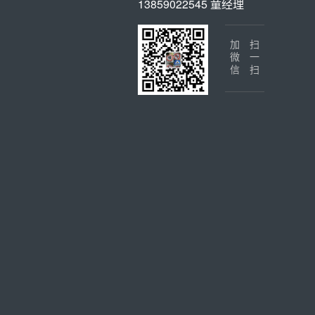
13859022545 童经理
加微信
扫一扫