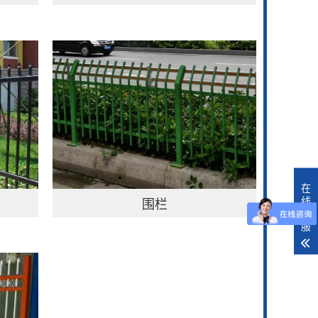
在
线
围栏
客
服