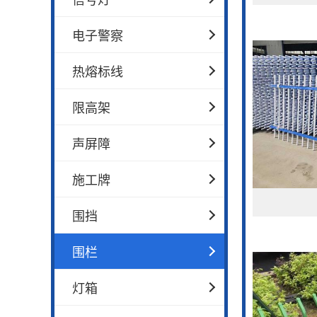
电子警察
热熔标线
限高架
声屏障
施工牌
围挡
围栏
灯箱