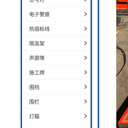
电子警察
热熔标线
限高架
声屏障
施工牌
围挡
围栏
灯箱