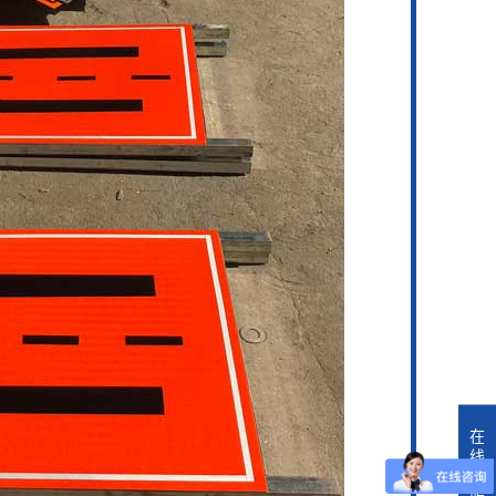
在
线
客
服