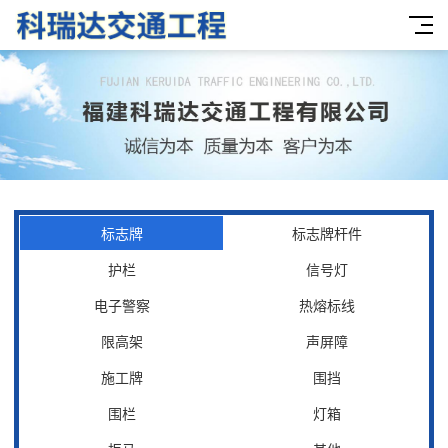
标志牌
标志牌杆件
护栏
信号灯
电子警察
热熔标线
限高架
声屏障
施工牌
围挡
围栏
灯箱