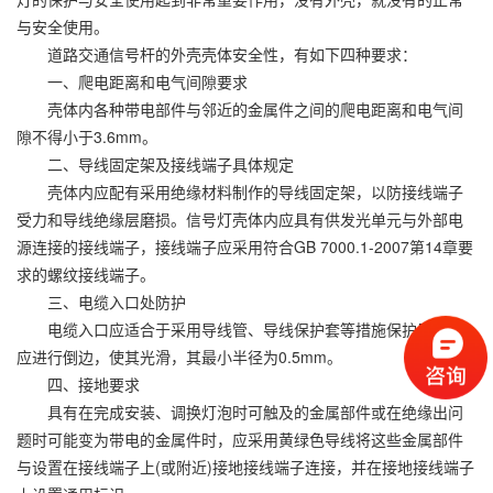
与安全使用。
道路交通信号杆的外壳壳体安全性，有如下四种要求：
一、爬电距离和电气间隙要求
壳体内各种带电部件与邻近的金属件之间的爬电距离和电气间
隙不得小于3.6mm。
二、导线固定架及接线端子具体规定
壳体内应配有采用绝缘材料制作的导线固定架，以防接线端子
受力和导线绝缘层磨损。信号灯壳体内应具有供发光单元与外部电
源连接的接线端子，接线端子应采用符合GB 7000.1-2007第14章要
求的螺纹接线端子。
三、电缆入口处防护
电缆入口应适合于采用导线管、导线保护套等措施保护导线，
应进行倒边，使其光滑，其最小半径为0.5mm。
四、接地要求
具有在完成安装、调换灯泡时可触及的金属部件或在绝缘出问
题时可能变为带电的金属件时，应采用黄绿色导线将这些金属部件
与设置在接线端子上(或附近)接地接线端子连接，并在接地接线端子