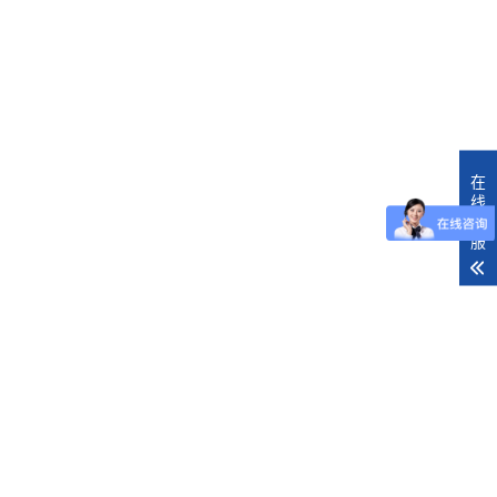
在
线
客
服