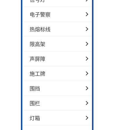
电子警察
热熔标线
限高架
声屏障
施工牌
围挡
围栏
灯箱